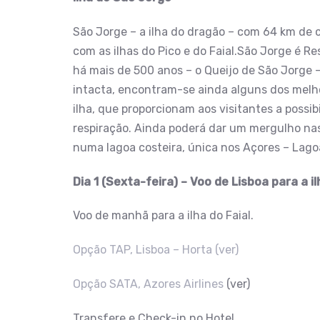
São Jorge – a ilha do dragão – com 64 km de 
com as ilhas do Pico e do Faial.São Jorge é R
há mais de 500 anos – o Queijo de São Jorge 
intacta, encontram-se ainda alguns dos melhor
ilha, que proporcionam aos visitantes a possi
respiração. Ainda poderá dar um mergulho nas 
numa lagoa costeira, única nos Açores – Lagoa
Dia 1 (Sexta-feira) – Voo de Lisboa para a il
Voo de manhã para a ilha do Faial.
Opção TAP, Lisboa – Horta (ver)
Opção SATA, Azores Airlines
(ver)
Transfere e Check-in no Hotel.