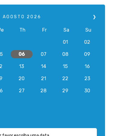
AGOSTO
2026
❯
We
Th
Fr
Sa
Su
01
02
5
06
07
08
09
2
13
14
15
16
9
20
21
22
23
6
27
28
29
30
r favor escolha uma data