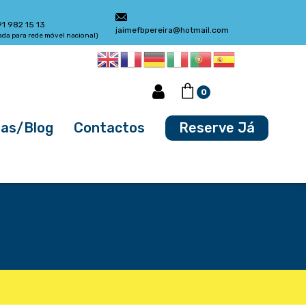
91 982 15 13
jaimefbpereira@hotmail.com
da para rede móvel nacional)
0
ias/Blog
Contactos
Reserve Já