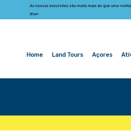
Skip
Skip
As nossas excursões são muito mais do que uma «volta
links
to
ilha»
primary
navigation
Skip
to
content
Home
Land Tours
Açores
Ati