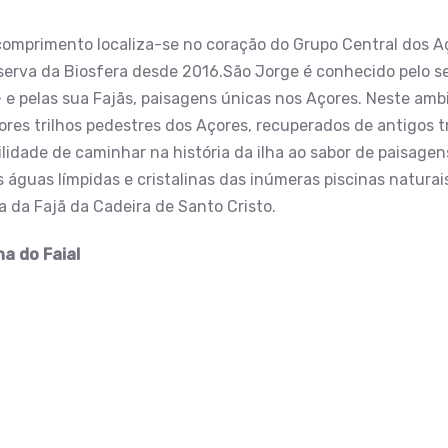
comprimento localiza-se no coração do Grupo Central dos Aç
eserva da Biosfera desde 2016.São Jorge é conhecido pelo s
– e pelas sua Fajãs, paisagens únicas nos Açores. Neste am
es trilhos pedestres dos Açores, recuperados de antigos tr
bilidade de caminhar na história da ilha ao sabor de paisag
águas límpidas e cristalinas das inúmeras piscinas naturai
 da Fajã da Cadeira de Santo Cristo.
ha do Faial