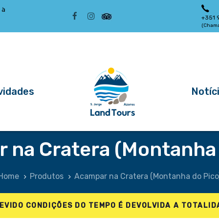
 à
+351 
(Chama
vidades
Notíc
 na Cratera (Montanha 
Home
Produtos
Acampar na Cratera (Montanha do Pico
EVIDO CONDIÇÕES DO TEMPO É DEVOLVIDA A TOTALI