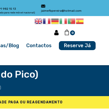
91 982 15 13
jaimefbpereira@hotmail.com
da para rede móvel nacional)
0
ias/Blog
Contactos
Reserve Já
do Pico)
)
DADE PAGA OU REAGENDAMENTO