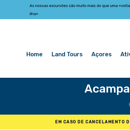
Skip
Skip
As nossas excursões são muito mais do que uma «volta
links
to
ilha»
primary
navigation
Skip
to
content
Home
Land Tours
Açores
Ati
Acampar
EM CASO DE CANCELAMENTO D