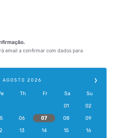
nfirmação.
erá email a confirmar com dados para
AGOSTO
2026
❯
We
Th
Fr
Sa
Su
01
02
5
06
07
08
09
2
13
14
15
16