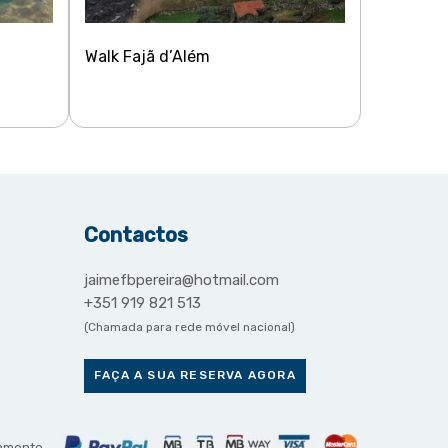
Walk Fajã d’Além
Contactos
jaimefbpereira@hotmail.com
+351 919 821 513
(Chamada para rede móvel nacional)
FAÇA A SUA RESERVA AGORA
amento