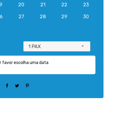
9
20
21
22
23
6
27
28
29
30
1 PAX
r favor escolha uma data