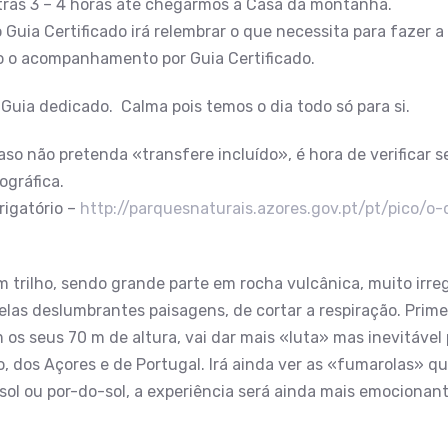
tras 3 – 4 horas até chegarmos à Casa da montanha.
 Guia Certificado irá relembrar o que necessita para fazer 
do o acompanhamento por Guia Certificado.
Guia dedicado. Calma pois temos o dia todo só para si.
o não pretenda «transfere incluído», é hora de verificar 
ográfica.
rigatório –
http://parquesnaturais.azores.gov.pt/pt/pico/o
trilho, sendo grande parte em rocha vulcânica, muito irregu
las deslumbrantes paisagens, de cortar a respiração. Prime
m os seus 70 m de altura, vai dar mais «luta» mas inevitável
ico, dos Açores e de Portugal. Irá ainda ver as «fumarolas»
sol ou por-do-sol, a experiência será ainda mais emocionant