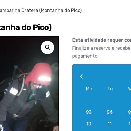
ampar na Cratera (Montanha do Pico)
anha do Pico)
Esta atividade requer co
Finalize a reserva e receb
pagamento.
❮
Mo
Tu
03
04
0
10
11
1