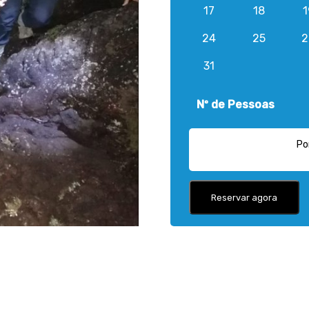
17
18
1
24
25
2
31
Nº de Pessoas
Po
Reservar agora