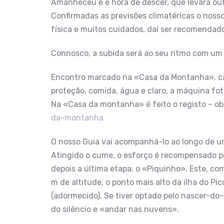
Amanheceu e é hora de descer, que levará ou
Confirmadas as previsões climatéricas o nosso
física e muitos cuidados, daí ser recomenda
Connosco, a subida será ao seu ritmo com um 
Encontro marcado na «Casa da Montanha», cas
proteção, comida, água e claro, a máquina fot
Na «Casa da montanha» é feito o registo – ob
da-montanha
O nosso Guia vai acompanhá-lo ao longo de um 
Atingido o cume, o esforço é recompensado pe
depois a última etapa: o «Piquinho». Este, co
m de altitude, o ponto mais alto da ilha do P
(adormecido). Se tiver optado pelo nascer-do-
do silêncio e «andar nas nuvens».