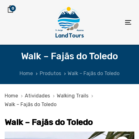
Skip
Skip
0
links
to
primary
Tog
navigation
nav
Skip
to
Walk – Fajãs do Toledo
content
Home
Produtos
Walk – Fajãs do Toledo
Home
Atividades
Walking Trails
Walk – Fajãs do Toledo
Walk – Fajãs do Toledo