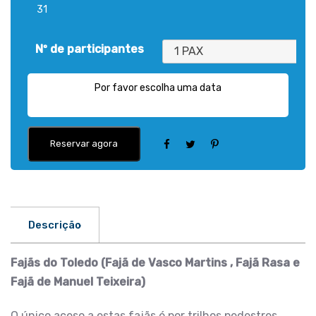
31
Nº de participantes
1 PAX
Por favor escolha uma data
Reservar agora
Descrição
Fajãs do Toledo (Fajã de Vasco Martins , Fajã Rasa
e
Fajã de Manuel Teixeira)
O único aceso a estas fajãs é por trilhos pedestres.