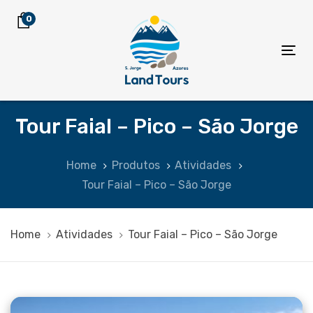
Skip
Skip
0
links
to
primary
Tog
navigation
nav
Skip
to
Tour Faial – Pico – São Jorge
content
Home
Produtos
Atividades
Tour Faial – Pico – São Jorge
Home
Atividades
Tour Faial – Pico – São Jorge