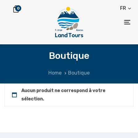
Skip
Skip
FR
0
links
to
content
Tog
nav
Boutique
Home
Boutique
Aucun produit ne correspond à votre
sélection.