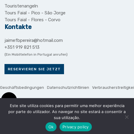
Touristenangeln
Tours Faial - Pico - São Jorge
Tours Faial - Flores - Corvo
Kontakte
jaimefbpereira@hotmail.com
+351 919 821 513
(Ein Mobiltelefon in Portugal anrufen)
RESERVIEREN SIE JETZT
Geschäftsbedingungen
Datenschutzrichtlinien
Verbraucherstreitigke
Este site utiliza cookies para permitir uma melhor experiência
por parte do utilizador. Ao navegar no site estará a consentir a
Zahlungsarten
sua utilização.
Ok
Privacy policy
©2022 Land Tours. Alle Rechte vorbehalten.