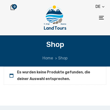
Links
Zum
DE
0
überspringen
Inhalt
springen
Tog
nav
Shop
Home
Shop
Es wurden keine Produkte gefunden, die
deiner Auswahl entsprechen.